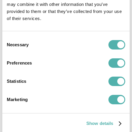
may combine it with other information that you’ve
provided to them or that they’ve collected from your use
of their services.
Consent
Necessary
Selection
Preferences
A chi si rivolge Tech Away?
Statistics
Tech Away è la soluzione ideale per aziende
Marketing
che erogano servizi di assistenza,
manutenzione e riparazione in differenti settori
merceologici, come ad esempio manutenzione
Show details
degli impianti, riparazioni di macchinari,