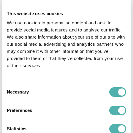
percezione di affidabilità del servizio.
This website uses cookies
Ordini, fatture e informazioni amministrative
We use cookies to personalise content and ads, to
Il modulo Accesso Clienti consente di
provide social media features and to analyse our traffic.
We also share information about your use of our site with
consultare anche:
our social media, advertising and analytics partners who
• Ordini
may combine it with other information that you’ve
• Fatture
provided to them or that they’ve collected from your use
• Dettagli economici e documenti correlati
of their services.
Tutte le informazioni sono centralizzate in
un’unica area, facile da consultare.
Consent
Necessary
Selection
Vantaggi del modulo Accesso
Clienti Tech Away
Preferences
Implementare il modulo Accesso Clienti
significa:
Statistics