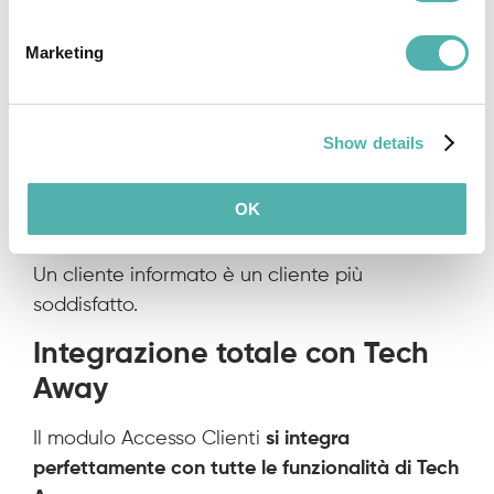
• Migliorare la
trasparenza verso il cliente
•
Ridurre il carico di lavoro del customer
Marketing
service
• Aumentare la
soddisfazione e la
fidelizzazione
Show details
• Offrire un
servizio digitale moderno e
professionale
OK
• Rafforzare
l’immagine aziendale
Un cliente informato è un cliente più
soddisfatto.
Integrazione totale con Tech
Away
Il modulo Accesso Clienti
si integra
perfettamente con tutte le funzionalità di Tech