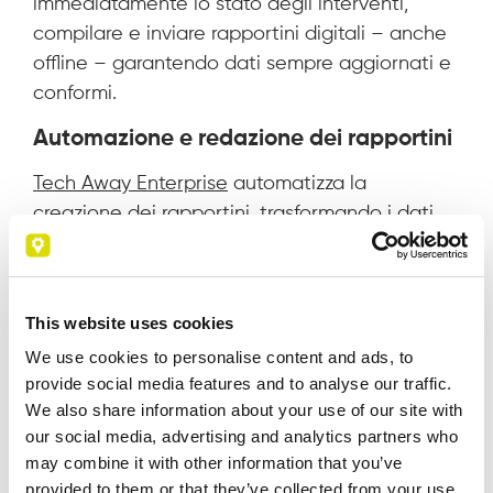
immediatamente lo stato degli interventi,
compilare e inviare rapportini digitali – anche
offline – garantendo dati sempre aggiornati e
conformi.
Automazione e redazione dei rapportini
Tech Away Enterprise
automatizza la
creazione dei rapportini, trasformando i dati
raccolti durante gli interventi in documenti
strutturati, riducendo i tempi amministrativi e
minimizzando gli errori.
This website uses cookies
Integrazione con ERP e sistemi
We use cookies to personalise content and ads, to
gestionali
provide social media features and to analyse our traffic.
We also share information about your use of our site with
La piena integrazione con i principali sistemi
our social media, advertising and analytics partners who
gestionali consente una
sincronizzazione
may combine it with other information that you’ve
automatica dei dati,
facilitando il controllo dei
provided to them or that they’ve collected from your use