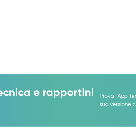
ecnica e rapportini
Prova l’App Te
sua versione c