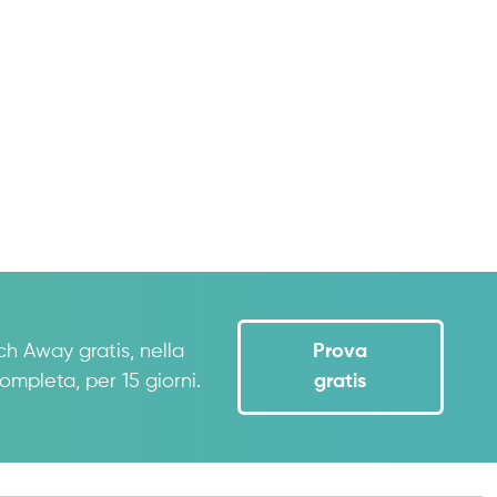
ch Away gratis, nella
Prova
ompleta, per 15 giorni.
gratis