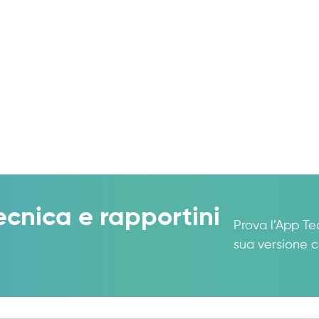
ecnica e rapportini
Prova l’App Te
sua versione c