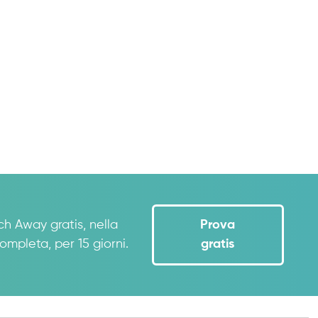
ch Away gratis, nella
Prova
ompleta, per 15 giorni.
gratis