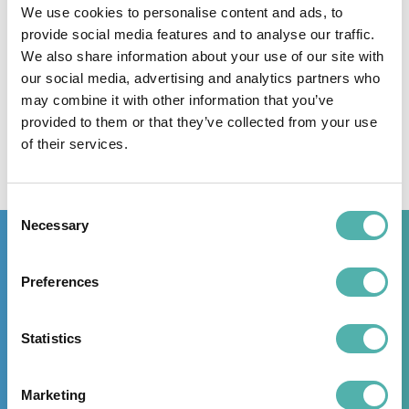
We use cookies to personalise content and ads, to
Leggi di piu
provide social media features and to analyse our traffic.
We also share information about your use of our site with
our social media, advertising and analytics partners who
may combine it with other information that you’ve
provided to them or that they’ve collected from your use
of their services.
Consent
Necessary
Selection
Tech Away: assistenza
Preferences
tecnica e rapportini in
mobilità
Statistics
Prova l’App Tech Away gratis, nella sua
Marketing
versione completa, per 15 giorni.