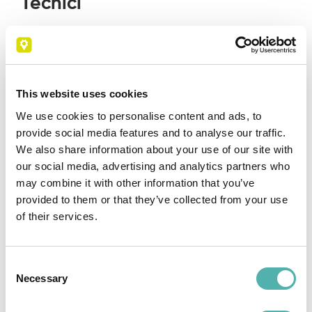
Tecnici
L’app
Tech Away
è una soluzione completa,
ideale per semplificare il lavoro degli
Operatori tecnici
sul campo. Il
software
permette
l’automatizzazione dei processi
This website uses cookies
aziendali
più ripetitivi con accesso ai dati da
We use cookies to personalise content and ads, to
Mobile, anche
offline.
provide social media features and to analyse our traffic.
We also share information about your use of our site with
Il sistema è anche
personalizzabile
così da
our social media, advertising and analytics partners who
inserire i
moduli aggiuntivi
e le
funzionalità
may combine it with other information that you’ve
necessarie in base alle tue necessità. Potrai
provided to them or that they’ve collected from your use
avere accesso alle tue
pratiche
e agli
of their services.
appuntamenti
in qualsiasi momento, grazie al
Cloud
in continuo aggiornamento.
Consent
Necessary
Selection
La piattaforma, inoltre, permette il
controllo
delle attività da un unico punto: con
Tech