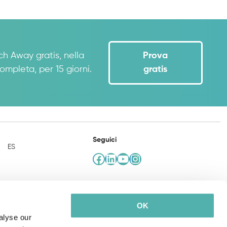
ch Away gratis, nella
Prova
ompleta, per 15 giorni.
gratis
Seguici
ES
Facebook
LinkedIn
YouTube
Instagram
OK
alyse our