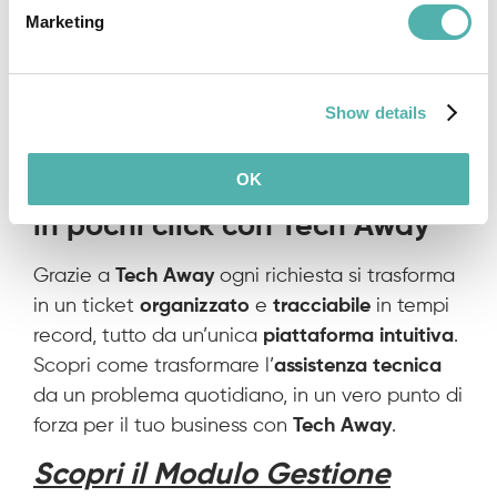
Marketing
L’app consente di
gestire
ogni richiesta
direttamente da
Mobile
. Ad esempio, è
possibile catalogare ogni intervento (ad
esempio ‘
in corso’
o ‘
concluso’)
, o creare un
Show details
nuovo intervento per proseguire il lavoro.
OK
Semplifica l’Assistenza Tecnica
in pochi click con Tech Away
Grazie a
Tech Away
ogni richiesta si trasforma
in un ticket
organizzato
e
tracciabile
in tempi
record, tutto da un’unica
piattaforma intuitiva
.
Scopri come trasformare l’
assistenza tecnica
da un problema quotidiano, in un vero punto di
forza per il tuo business con
Tech Away
.
Scopri il Modulo Gestione