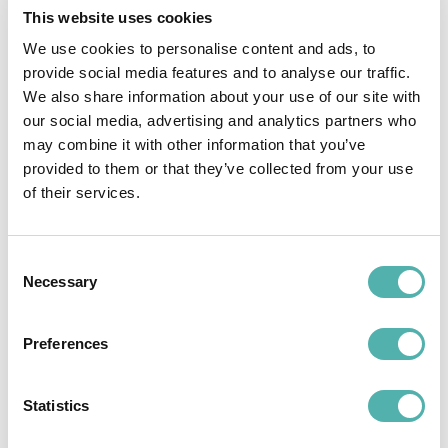
Modulo Gestione Ticket per
This website uses cookies
Operatori Tecnici
We use cookies to personalise content and ads, to
provide social media features and to analyse our traffic.
La
Gestione Ticket
è uno dei
moduli aggiuntivi
We also share information about your use of our site with
di
Tech Away
, realizzato per la digitalizzazione
our social media, advertising and analytics partners who
dell’
assistenza tecnica
. Questa sezione è
may combine it with other information that you’ve
semplice e immediata, per un utilizzo rapido
provided to them or that they’ve collected from your use
of their services.
ed efficace in caso di necessità.
Ogni ticket con una
richiesta di supporto
viene
Consent
associato
automaticamente a uno o più
Necessary
Selection
interventi tecnici
, specificando
cliente,
destinazione, numero di riferimento ed
Preferences
eventuali note
. Una volta che il
ticket
sarà
inserito nel sistema, si potranno associare
nuovi interventi e operatori tecnici, per
Statistics
risolvere la richiesta.